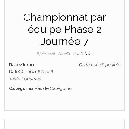
BOURG 01
Championnat par
équipe Phase 2
AIN
Journée 7
Par
NINO
6 juin 2026
Non
Date/heure
Carte non disponible
Date(s) - 06/06/2026
Toute la journée
Catégories
Pas de Catégories