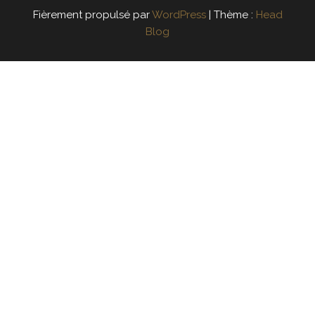
Fièrement propulsé par
WordPress
|
Thème :
Head
Blog