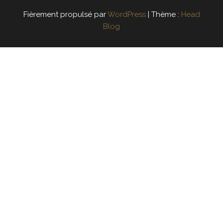
Fièrement propulsé par
WordPress
|
Thème :
Head
Blog